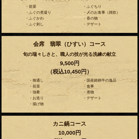
・前菜
・ふぐちり
・ふぐの煮凝り
・〆のお食事（雑炊）
・ふぐかわ
・香の物
・ふぐ刺し
・デザート
会席 翡翠（ひすい）コース
旬の瑞々しさと、職人の技が光る洗練の献立
9,500円
（税込10,450円）
・御通し
・国産銘柄牛の逸品
・前菜
・食事
・強肴
・煮物
・お造り
・デザート
・揚げ物
カニ鍋コース
10,000円