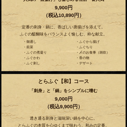
9,900円
（税込10,890円）
定番の刺身・鍋に、香ばしい唐揚げを添えて。
ふぐの醍醐味をバランスよく愉しむ、粋な献立。
・御通し
・ふぐから揚げ
・前菜
・ふぐちり
・ふぐの煮凝り
・〆のお食事（雑炊）
・ふぐかわ
・香の物
・ふぐ刺し
・デザート
とらふぐ【和】コース
「刺身」と「鍋」をシンプルに嗜む
9,000円
（税込9,900円）
透き通る刺身と滋味深い鍋を中心に。
とらふぐの本質を心ゆくまで味わう、和みの定番。