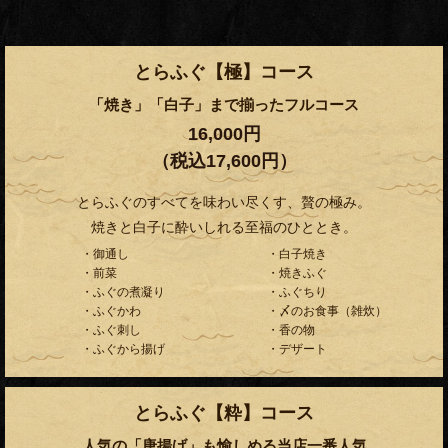
とらふぐ【極】コース
「焼き」「白子」まで揃ったフルコース
16,000円
（税込17,600円）
とらふぐのすべてを味わい尽くす、贅の極み。
焼きと白子に酔いしれる至福のひととき。
・御通し
・白子焼き
・前菜
・焼きふぐ
・ふぐの煮凝り
・ふぐちり
・ふぐかわ
・〆のお食事（雑炊）
・ふぐ刺し
・香の物
・ふぐから揚げ
・デザート
とらふぐ【粋】コース
人気の「唐揚げ」も愉しめる当店一番人気